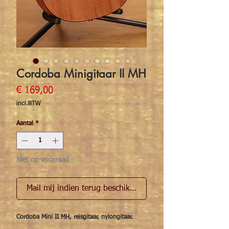
Cordoba Minigitaar II MH
Prijs
€ 169,00
incl.BTW
Aantal
*
Niet op voorraad
Mail mij indien terug beschikbaar
Cordoba Mini II MH, reisgitaar, nylongitaar.