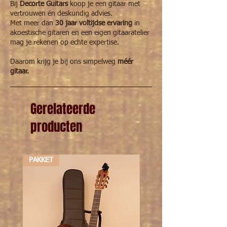
Bij
Decorte Guitars
koop je een gitaar met
12de fret
-
vertrouwen én deskundig advies.
Met meer dan
30 jaar voltijdse ervaring
in
Snaarlengte
580mm
akoestische gitaren en een eigen gitaaratelier
mag je rekenen op echte expertise.
Actie 12fret bas
2,5mm
Daarom krijg je bij ons simpelweg
méér
Actie 12fret
2mm
gitaar.
diskant
Bovenbreedte
222mm
Gerelateerde
Taille
-
producten
Onderbreedte
286mm
Lengte klankkast
PAKKET
397mm
PAKKET
Zijwand
75mm
bovenbreedte
Zijwand
85mm
onderbreedte