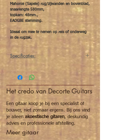
Mahonie (Sapele) rug/zijwanden en bovenblad,
snaarlengte 580mm,
topkam: 48mm.,
EADGBE stemming.
Ideaal om mee te nemen op reis of onderweg
in de rugzak.
Specificaties:
Bovenblad
Mahonie (Sapele)
Rug en zijwanden
mahonie (Sapele)
Het credo van Decorte Guitars
Hals
mahonie (Sapele)
Een gitaar koop je bij een specialist of
Toets
composite
bouwer, niet zomaar ergens. Bij ons vind
je alleen
akoestische gitaren
, deskundig
Topkam/kambeen
composite
advies en professionele afstelling.
Meer gitaar
Topkam
48mm