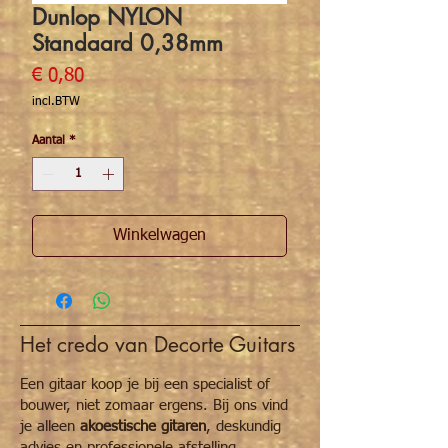
Dunlop NYLON
Standaard 0,38mm
Prijs
€ 0,80
incl.BTW
Aantal
*
Winkelwagen
Het credo van Decorte Guitars
Een gitaar koop je bij een specialist of
bouwer, niet zomaar ergens. Bij ons vind
je alleen
akoestische gitaren
, deskundig
advies en professionele afstelling.