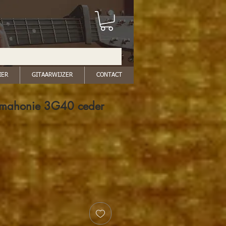
IER
GITAARWIJZER
CONTACT
f mahonie 3G40 ceder