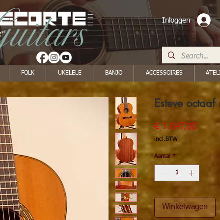
Inloggen
FOLK
UKELELE
BANJO
ACCESSOIRES
ATEL
Esteve octaa
Prijs
€ 1.047,00
incl.BTW
Aantal
*
Winkelwagen