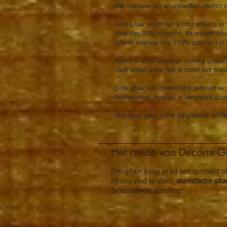
met mahonie rug en zijwanden. Perfect v
Deze gitaar wordt van a tot z volledig i
Meer dan 85% is import. Als enigste fabr
gitaren vandaag nog 100% gebouwd in V
Esteve is sinds vele jaren volledig gespec
Deze octaaf gitaar heb je zowel met maho
Deze gitaar kan onmiddellijk geleverd wo
Professioneel ingepakt in aangepast doze
Standaard geen koffer bij geleverd. Kof
Het credo van Decorte Gu
Een gitaar koop je bij een specialist 
Bij ons vind je alleen
akoestische gita
professionele afstelling.