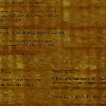
oor ensemble werk of gitaarorkest.
n Spanje gebouwd. Wat vandaag uitzonderlijk is.
ikant met 53 gitaarluthiers worden alle Esteve
alencia, Spanje.
ialiseerd in octaafgitaren, requinto's en basgitaren.
nie als met Indische palissander rug en zijwanden.
rden. Gratis levering met PostNl of Bpost.
n. Nagekeken in eigen atelier (sinds 1994)
fer kan apart gekocht worden.
Meer gitaar
itars
Bij
Decorte Guitars
koop je een gitaa
of bouwer, niet zomaar ergens.
Met meer dan
30 jaar voltijdse ervar
ren
, deskundig advies en
gitaaratelier mag je rekenen op echte
Daarom krijg je bij ons simpelweg
méé