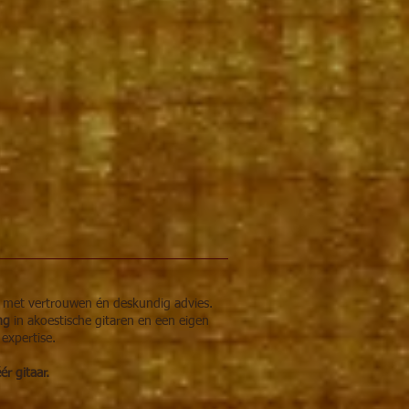
r met vertrouwen én deskundig advies.
ing
in akoestische gitaren en een eigen
 expertise.
r gitaar.