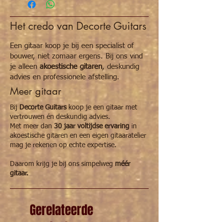
1. Medium
Bovenbreedte: 26,7 cm
Het credo van Decorte Guitars
Onderbreedte: 37,5 cm
Lengte klankkast: 49 cm
Een gitaar koop je bij een specialist of
2. Large
bouwer, niet zomaar ergens. Bij ons vind
Bovenbreedte: 27,7 cm
je alleen
akoestische gitaren
, deskundig
Onderbreedte: 38,5 cm
advies en professionele afstelling.
Lengte klankkast: 49,5 cm
Meer gitaar
Bij
Decorte Guitars
koop je een gitaar met
vertrouwen én deskundig advies.
Met meer dan
30 jaar voltijdse ervaring
in
akoestische gitaren en een eigen gitaaratelier
mag je rekenen op echte expertise.
Daarom krijg je bij ons simpelweg
méér
gitaar.
Gerelateerde