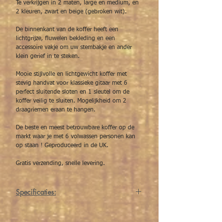
Te verkrijgen in 2 maten, large en medium, en
2 kleuren, zwart en beige (gebroken wit).
De binnenkant van de koffer heeft een
lichtgrijze, fluwelen bekleding en een
accessoire vakje om uw stembakje en ander
klein gerief in te steken.
Mooie stijlvolle en lichtgewicht koffer met
stevig handvat voor klassieke gitaar met 6
perfect sluitende sloten en 1 sleutel om de
koffer veilig te sluiten. Mogelijkheid om 2
draagriemen eraan te hangen.
De beste en meest betrouwbare koffer op de
markt waar je met 6 volwassen personen kan
op staan ! Geproduceerd in de UK.
Gratis verzending, snelle levering.
Specificaties:
We hebben deze Hiscox koffer in
2 maten.