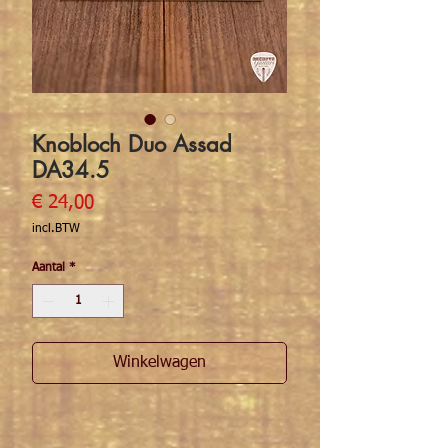
Knobloch Duo Assad
DA34.5
Prijs
€ 24,00
incl.BTW
Aantal
*
Winkelwagen