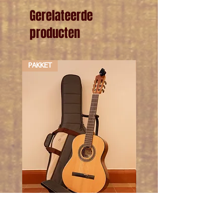
Gerelateerde
producten
PAKKET
PAKKET