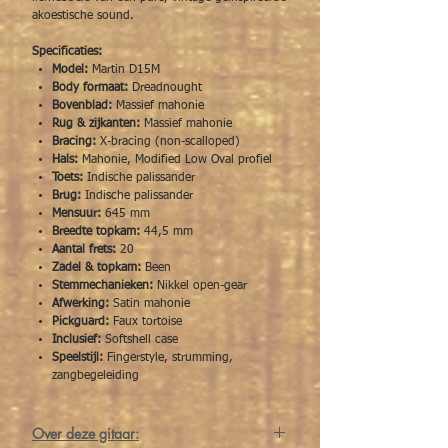
akoestische sound.
Specificaties:
Model:
Martin D15M
Body formaat:
Dreadnought
Bovenblad:
Massief mahonie
Rug & zijkanten:
Massief mahonie
Bracing:
X-bracing (non-scalloped)
Hals:
Mahonie, Modified Low Oval profiel
Toets:
Indische palissander
Brug:
Indische palissander
Mensuur:
645 mm
Breedte topkam:
44,5 mm
Aantal frets:
20
Zadel & topkam:
Been
Stemmechanieken:
Nikkel open-gear
Afwerking:
Satin mahonie
Pickguard:
Faux tortoise
Inclusief:
Softshell case
Speelstijl:
Fingerstyle, strumming,
zangbegeleiding
Over deze gitaar: