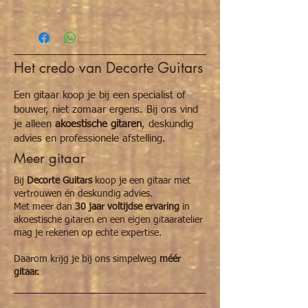
De
Martin D15M
is een karaktervolle
dreadnought met een
volledig massieve
mahonie constructie
, geliefd om zijn warme,
droge en directe klank. Het
massieve
Het credo van Decorte Guitars
mahonie bovenblad, samen met mahonie
rug en zijwanden
, zorgt voor een
uitgesproken midrange en een subtiele,
Een gitaar koop je bij een specialist of
gecontroleerde basrespons.
bouwer, niet zomaar ergens. Bij ons vind
je alleen
akoestische gitaren
, deskundig
Dankzij de
non-scalloped X-bracing
biedt de
advies en professionele afstelling.
D15M een stabiele en gebalanceerde
Meer gitaar
projectie, met een duidelijke focus en
uitstekende definitie. Dit maakt de gitaar
Bij
Decorte Guitars
koop je een gitaar met
bijzonder geschikt voor singer-songwriters,
vertrouwen én deskundig advies.
blues en rootsmuziek.
Met meer dan
30 jaar voltijdse ervaring
in
akoestische gitaren en een eigen gitaaratelier
De mahoniehals met
Modified Low Oval
mag je rekenen op echte expertise.
profiel
en satin afwerking zorgt voor een
natuurlijke, comfortabele speelervaring. Met
Daarom krijg je bij ons simpelweg
méér
zijn sobere uitstraling en authentieke sound
gitaar.
is de D15M een pure, no-nonsense Martin
voor liefhebbers van een organische
akoestische klank.