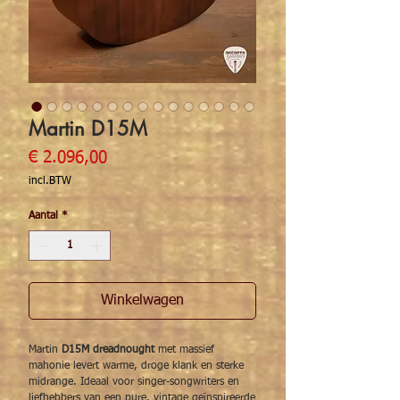
Martin D15M
Prijs
€ 2.096,00
incl.BTW
Aantal
*
Winkelwagen
Martin
D15M dreadnought
met massief
mahonie levert warme, droge klank en sterke
midrange. Ideaal voor singer-songwriters en
liefhebbers van een pure, vintage geïnspireerde