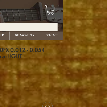
IER
GITAARWIJZER
CONTACT
0FX 0.012 - 0.054
nze LIGHT