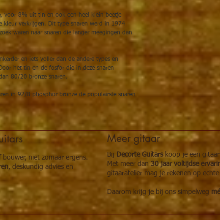
, voor 8% uit tin en ook een heel klein beetje
 kleur verkrijgen. Dit type snaren werd in 1974
 zoek waren naar snaren die langer meegingen dan
kerder en iets voller dan de andere types en
or het tin en de fosfor die in deze snaren
 dan 80/20 bronze snaren.
aren in 92/8 phosphor bronze de populairste snaren
Meer gitaar
itars
Bij
Decorte Guitars
koop je een gitaa
of bouwer, niet zomaar ergens.
Met meer dan
30 jaar voltijdse ervar
ren
, deskundig advies en
gitaaratelier mag je rekenen op echte
Daarom krijg je bij ons simpelweg
méé