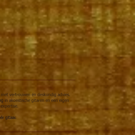
r met vertrouwen én deskundig advies.
ing
in akoestische gitaren en een eigen
 expertise.
r gitaar.