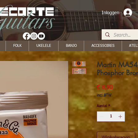
Inloggen
FOLK
UKELELE
BANJO
ACCESSOIRES
ATEL
Martin MA54
Phosphor Bro
Prijs
€ 8,90
incl.BTW
Aantal
*