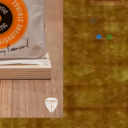
Winkelwagen
Info:
Folkgitaar snaren van C
Custom Light, Phospho
Diameters: 0.012 / 0.01