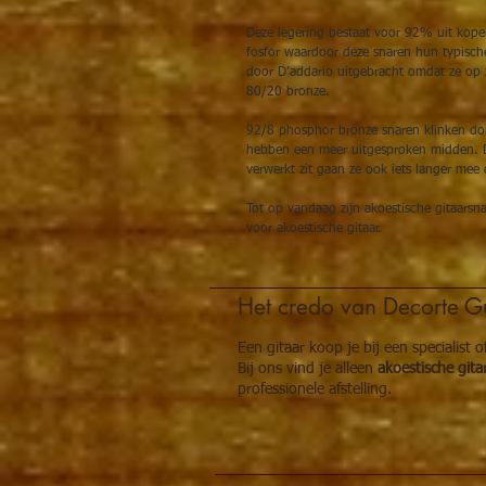
Deze legering bestaat voor 92% uit koper
fosfor waardoor deze snaren hun typische
door D’addario uitgebracht omdat ze op
80/20 bronze.
92/8 phosphor bronze snaren klinken don
hebben een meer uitgesproken midden. Do
verwerkt zit gaan ze ook iets langer mee
Tot op vandaag zijn akoestische gitaarsn
voor akoestische gitaar.
Het credo van Decorte Gu
Een gitaar koop je bij een specialist 
Bij ons vind je alleen
akoestische gita
professionele afstelling.