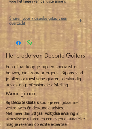
voor het kiezen van de juiste snaren.
Snaren voor klassieke gitaar: een
overzicht
De juiste snaren maken een wereld van
verschil voor klassieke gitaristen. Bij het
kiezen van snaren spelen materiaal en
spanning een belangrijke rol.
Het credo van Decorte Guitars
Voor de
melodiesnaren
(G-b-e’) heb je
keuze uit
nylon
(New Cristal)
of
carbon
(Alliance) snaren. Wat
Een gitaar koop je bij een specialist of
de
bassnaren
(E-A-D) betreft heb je keuze
bouwer, niet zomaar ergens. Bij ons vind
uit
HT Classic
,
Corum
,
Cantiga
en
Cantiga
je alleen
akoestische gitaren
, deskundig
premium
snaren.
advies en professionele afstelling.
Tot slot heb je per set snaren keuze uit
3
Meer gitaar
soorten spanningen
:
normal tension
,
hard
tension
of
mixed tension
.
Bij
Decorte Guitars
koop je een gitaar met
1. Eerste keuze: welke melodiesnaren (G-b-
vertrouwen én deskundig advies.
e’) wil je gebruiken?
Met meer dan
30 jaar voltijdse ervaring
in
Alliance (carbon):
geeft een heldere,
akoestische gitaren en een eigen gitaaratelier
briljante toon met meer projectie en
mag je rekenen op echte expertise.
temperament