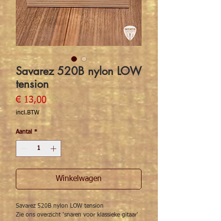
Savarez 520B nylon LOW
tension
Prijs
€ 13,00
incl.BTW
Aantal
*
Winkelwagen
Savarez 520B nylon LOW tension
Zie ons overzicht 'snaren voor klassieke gitaar'