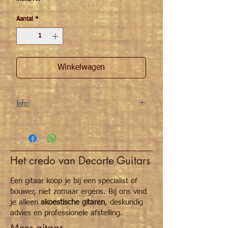
Aantal
*
Winkelwagen
Info:
standaard stemmechanieken voor folkgitaar,
3x links+3x rechts, zwart, inclusief 6
vijsjes/bussen/revetten.
Het credo van Decorte Guitars
Een gitaar koop je bij een specialist of
bouwer, niet zomaar ergens. Bij ons vind
je alleen
akoestische gitaren
, deskundig
advies en professionele afstelling.
Meer gitaar