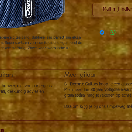
Mail mij indie
r soepele gitaarband, dubbele laag perfect aan elkaar
iem. Super sterk, en zeer comfortabel dragen rond de
n enkele stof/laag. Zowel voor akoestische als
Meer gitaar
itars
Bij
Decorte Guitars
koop je een gitaa
of bouwer, niet zomaar ergens.
Met meer dan
30 jaar voltijdse ervar
ren
, deskundig advies en
gitaaratelier mag je rekenen op echte
Daarom krijg je bij ons simpelweg
méé
en