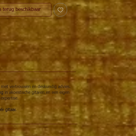
n terug beschikbaar
r met vertrouwen én deskundig advies.
ing
in akoestische gitaren en een eigen
 expertise.
r gitaar.