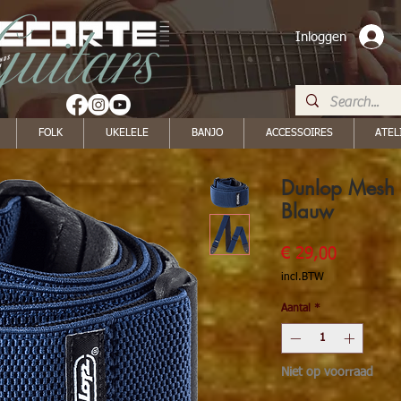
Inloggen
FOLK
UKELELE
BANJO
ACCESSOIRES
ATEL
Dunlop Mesh 
Blauw
Prijs
€ 29,00
incl.BTW
Aantal
*
Niet op voorraad