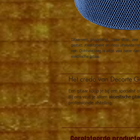
Gitaarriem, gitaarband, gitaar strap, zee
gestikt. Kwalitatieve en mooi afwerkte r
nek. Dubbele laag is altijd veel beter da
elektrische gitaar.
Het credo van Decorte Gu
Een gitaar koop je bij een specialist 
Bij ons vind je alleen
akoestische gita
professionele afstelling.
Gerelateerde product