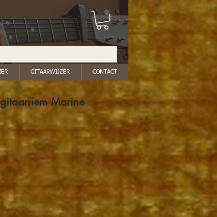
IER
GITAARWIJZER
CONTACT
gitaarriem Marine