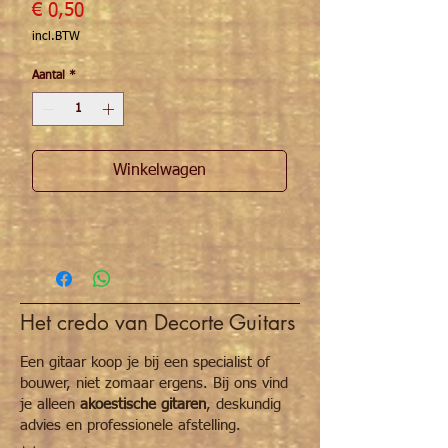
Prijs
€ 0,50
incl.BTW
Aantal
*
Winkelwagen
Het credo van Decorte Guitars
Een gitaar koop je bij een specialist of
bouwer, niet zomaar ergens. Bij ons vind
je alleen
akoestische gitaren
, deskundig
advies en professionele afstelling.