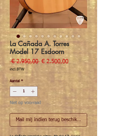
La Cañada A. Torres
Model 17 Esdoorn
Normale prijs
Verkoopprijs
 € 2.950,00 
€ 2.500,00
incl.BTW
Aantal
*
Niet op voorraad
Mail mij indien terug beschikbaar