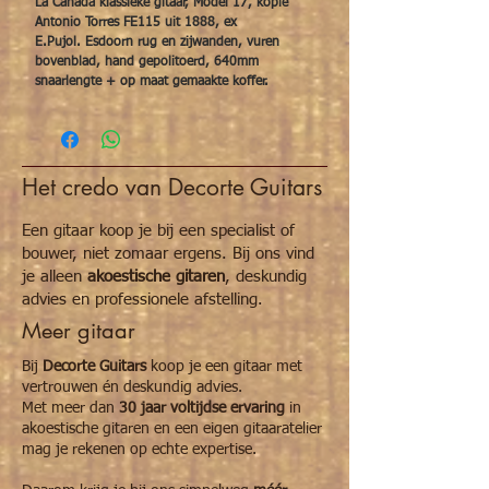
La Cañada klassieke gitaar, Model 17, kopie
Antonio Torres FE115 uit 1888, ex
E.Pujol. Esdoorn rug en zijwanden, vuren
bovenblad, hand gepolitoerd, 640mm
snaarlengte + op maat gemaakte koffer.
Het credo van Decorte Guitars
Een gitaar koop je bij een specialist of
bouwer, niet zomaar ergens. Bij ons vind
je alleen
akoestische gitaren
, deskundig
advies en professionele afstelling.
Meer gitaar
Bij
Decorte Guitars
koop je een gitaar met
vertrouwen én deskundig advies.
Met meer dan
30 jaar voltijdse ervaring
in
akoestische gitaren en een eigen gitaaratelier
mag je rekenen op echte expertise.