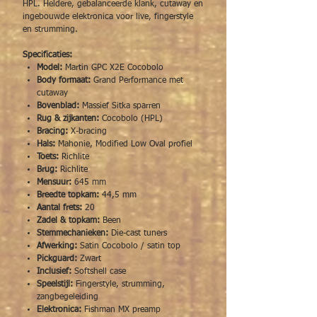
HPL. Heldere, gebalanceerde klank, cutaway en
ingebouwde elektronica voor live, fingerstyle
en strumming.
Specificaties:
Model:
Martin GPC X2E Cocobolo
Body formaat:
Grand Performance met
cutaway
Bovenblad:
Massief Sitka sparren
Rug & zijkanten:
Cocobolo (HPL)
Bracing:
X-bracing
Hals:
Mahonie, Modified Low Oval profiel
Toets:
Richlite
Brug:
Richlite
Mensuur:
645 mm
Breedte topkam:
44,5 mm
Aantal frets:
20
Zadel & topkam:
Been
Stemmechanieken:
Die-cast tuners
Afwerking:
Satin Cocobolo / satin top
Pickguard:
Zwart
Inclusief:
Softshell case
Speelstijl:
Fingerstyle, strumming,
zangbegeleiding
Elektronica:
Fishman MX preamp