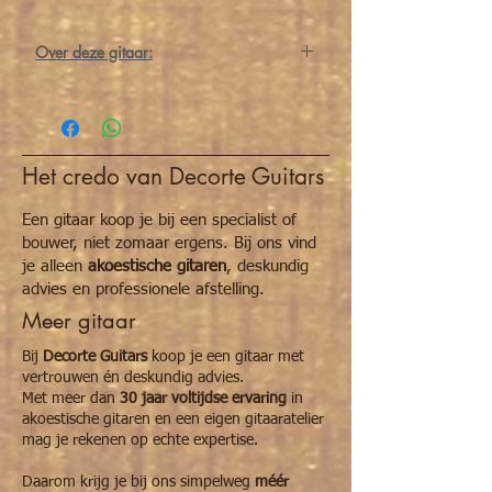
Over deze gitaar:
De
Martin GPC X2E Cocobolo
is een
veelzijdige Grand Performance gitaar met
cutaway, voorzien van een
massief Sitka
sparren bovenblad
en
Cocobolo-pattern HPL
Het credo van Decorte Guitars
rug en zijkanten
. Dit model levert een
heldere, gebalanceerde klank met een
krachtige projectie, strakke bas en
Een gitaar koop je bij een specialist of
sprankelende hoge tonen.
bouwer, niet zomaar ergens. Bij ons vind
Dankzij de
X-bracing
reageert de GPC X2E
je alleen
akoestische gitaren
, deskundig
Cocobolo dynamisch en responsief op elke
advies en professionele afstelling.
aanslag, ideaal voor zowel fingerstyle als
Meer gitaar
strumming. De cutaway zorgt voor
gemakkelijke toegang tot de hogere frets,
Bij
Decorte Guitars
koop je een gitaar met
terwijl de mahoniehals met
Modified Low
vertrouwen én deskundig advies.
Oval
profiel en satin afwerking een
Met meer dan
30 jaar voltijdse ervaring
in
comfortabele speelervaring biedt.
akoestische gitaren en een eigen gitaaratelier
Met zijn moderne Grand Performance body,
mag je rekenen op echte expertise.
opvallende Cocobolo look en ingebouwde
elektronica is dit model perfect voor
Daarom krijg je bij ons simpelweg
méér
podiumgebruik, opnames en veelzijdige