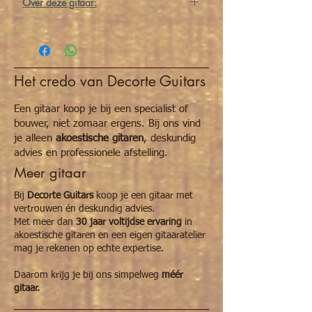
Over deze gitaar:
De
Martin D X2E
is een krachtige,
comfortabele dreadnought model gitaar met
een solid vuren bovenblad en duurzame HPL
rug- en zijkanten met een uitstekende bouw
Het credo van Decorte Guitars
en veelzijdige klank.
Dankzij de klassieke dreadnought vorm
Een gitaar koop je bij een specialist of
levert hij een
heldere, projectieve toon met
bouwer, niet zomaar ergens. Bij ons vind
een sterke bas en rijke boventonen
die
je alleen
akoestische gitaren
, deskundig
ideaal zijn voor strumming, fingerpicking en
advies en professionele afstelling.
live‑optredens.
Meer gitaar
De
Martin E‑1 elektronica
met tuner, volume,
Bij
Decorte Guitars
koop je een gitaar met
tone en phase‑controls maakt hem direct
vertrouwen én deskundig advies.
klaar om geamplificeerd te spelen. Met
Met meer dan
30 jaar voltijdse ervaring
in
comfortabele halscontour, goed bespeelbare
akoestische gitaren en een eigen gitaaratelier
toets en kwaliteitsvolle softcase is dit een
mag je rekenen op echte expertise.
uitstekende all‑round folk gitaar voor elk
niveau.
Daarom krijg je bij ons simpelweg
méér
gitaar.