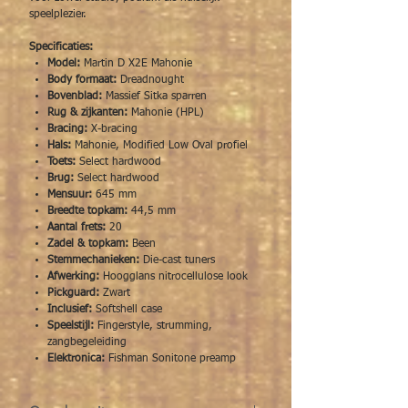
speelplezier.
Specificaties:
Model:
Martin D X2E Mahonie
Body formaat:
Dreadnought
Bovenblad:
Massief Sitka sparren
Rug & zijkanten:
Mahonie (HPL)
Bracing:
X-bracing
Hals:
Mahonie, Modified Low Oval profiel
Toets:
Select hardwood
Brug:
Select hardwood
Mensuur:
645 mm
Breedte topkam:
44,5 mm
Aantal frets:
20
Zadel & topkam:
Been
Stemmechanieken:
Die-cast tuners
Afwerking:
Hoogglans nitrocellulose look
Pickguard:
Zwart
Inclusief:
Softshell case
Speelstijl:
Fingerstyle, strumming,
zangbegeleiding
Elektronica:
Fishman Sonitone preamp