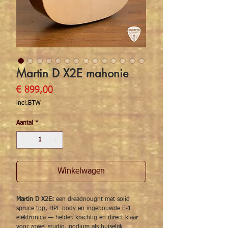
Martin D X2E mahonie
Prijs
€ 899,00
incl.BTW
Aantal
*
Winkelwagen
Martin D X2E:
een dreadnought met solid
spruce top, HPL body en ingebouwde E‑1
elektronica — helder, krachtig en direct klaar
voor zowel studio, podium als huiselijk