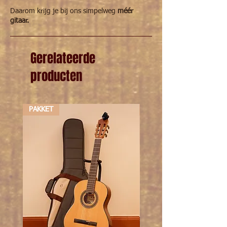
Daarom krijg je bij ons simpelweg
méér
gitaar.
Gerelateerde
producten
PAKKET
PAKKET