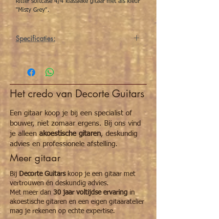
Ritter softcase 4/4 klassieke gitaar met als kleur
"Misty Grey".
Specificaties:
Een superdikke hoes die de maximale
bescherming biedt aan uw dierbaar
instrument. Groot opbergzak voor uw
boeken, klein opbergzakje voor de kleinere
Het credo van Decorte Guitars
spullen (stembakje, snaren, huissleutel) en
met supertroef: een aparte opberg
mogelijkheid voor uw voetbankje.
Een gitaar koop je bij een specialist of
bouwer, niet zomaar ergens. Bij ons vind
je alleen
akoestische gitaren
, deskundig
advies en professionele afstelling.
Meer gitaar
Bij
Decorte Guitars
koop je een gitaar met
vertrouwen én deskundig advies.
Met meer dan
30 jaar voltijdse ervaring
in
akoestische gitaren en een eigen gitaaratelier
mag je rekenen op echte expertise.