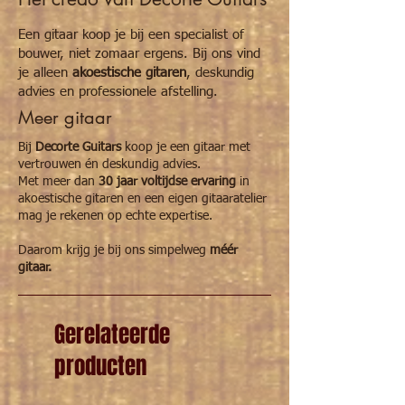
vervangen
. Niet geschikt voor wekelijks of
professioneel gebruik. Daarvoor is dit een
Een gitaar koop je bij een specialist of
beetje te licht bevonden.
bouwer, niet zomaar ergens. Bij ons vind
je alleen
akoestische gitaren
, deskundig
advies en professionele afstelling.
Meer gitaar
Bij
Decorte Guitars
koop je een gitaar met
vertrouwen én deskundig advies.
Met meer dan
30 jaar voltijdse ervaring
in
akoestische gitaren en een eigen gitaaratelier
mag je rekenen op echte expertise.
Daarom krijg je bij ons simpelweg
méér
gitaar.
Gerelateerde
producten