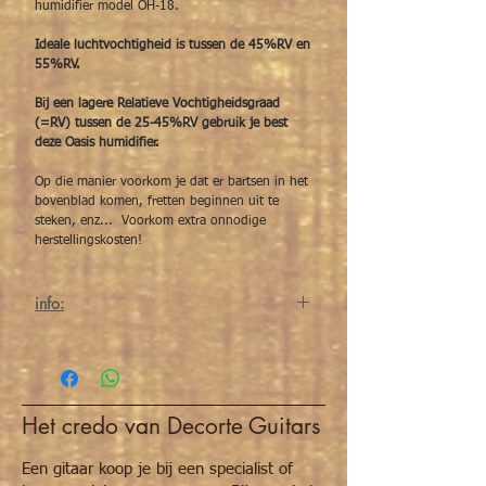
humidifier model OH-18.
Ideale luchtvochtigheid is tussen de 45%RV en
55%RV.
Bij een lagere Relatieve Vochtigheidsgraad
(=RV) tussen de 25-45%RV gebruik je best
deze Oasis humidifier.
Op die manier voorkom je dat er bartsen in het
bovenblad komen, fretten beginnen uit te
steken, enz... Voorkom extra onnodige
herstellingskosten!
info:
Bescherm je ukelele optimaal tegen droogte
met deze
Oasis OH18 UKELELE humidifier of
luchtbevochtiger.
Vooral wanneer koning
winter heerst en het begint te vriezen is het
Het credo van Decorte Guitars
goed om de luchtvochtigheid in uw
oefenruimte wat in de gaten te houden.
Ideaal tussen de 45% en 55% RV
. Hierbij
Een gitaar koop je bij een specialist of
hoef je je geen zorgen te maken. Uw