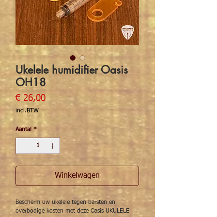
Ukelele humidifier Oasis
OH18
Prijs
€ 26,00
incl.BTW
Aantal
*
Winkelwagen
Bescherm uw ukelele tegen barsten en
overbodige kosten met deze Oasis UKULELE