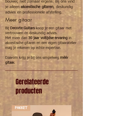
bouwer, niet zomaar ergens. Bij ons vind
instrument is veilig en vrij van barsten en
je alleen
akoestische gitaren
, deskundig
onnodige kosten.
advies en professionele afstelling.
Tussen de 45% en 25% RV: Tijd om in te
Meer gitaar
grijpen!
Absoluut noodzakelijk om een Oasis
Bij
Decorte Guitars
koop je een gitaar met
luchtbevochtiger aan te schaffen. Anders
vertrouwen én deskundig advies.
bestaat de kans dat uw dierbaar instrument
Met meer dan
30 jaar voltijdse ervaring
in
1. barsten krijgt in het bovenblad, rug of
akoestische gitaren en een eigen gitaaratelier
zijwanden ( volledig massief)
mag je rekenen op echte expertise.
2. kromming van de hals ernstig veranderd.
3. begint te kletteren of een te hoge actie
Daarom krijg je bij ons simpelweg
méér
krijgt.
gitaar.
4. fretten aaan de zijkant beginnen te
snijden en uitsteken.
....
Je heb deze luchtbevochtiger ook specifiek
Gerelateerde
voor akoestische gitaar, mandoline en
producten
andere instrumenten. Zie overzicht Oasis
producten.
PAKKET
PAKKET