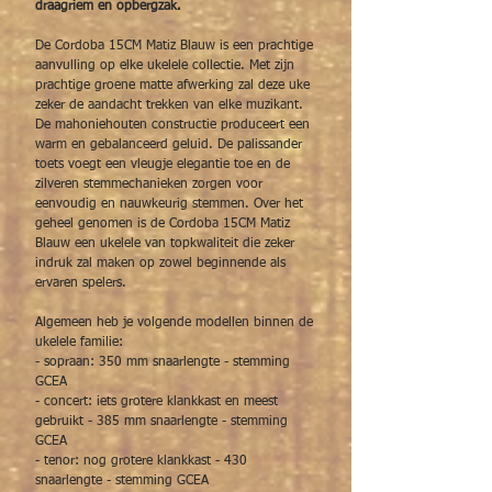
draagriem en opbergzak.
De Cordoba 15CM Matiz Blauw is een prachtige
aanvulling op elke ukelele collectie. Met zijn
prachtige groene matte afwerking zal deze uke
zeker de aandacht trekken van elke muzikant.
De mahoniehouten constructie produceert een
warm en gebalanceerd geluid. De palissander
toets voegt een vleugje elegantie toe en de
zilveren stemmechanieken zorgen voor
eenvoudig en nauwkeurig stemmen. Over het
geheel genomen is de Cordoba 15CM Matiz
Blauw een ukelele van topkwaliteit die zeker
indruk zal maken op zowel beginnende als
ervaren spelers.
Algemeen heb je volgende modellen binnen de
ukelele familie:
- sopraan: 350 mm snaarlengte - stemming
GCEA
- concert: iets grotere klankkast en meest
gebruikt - 385 mm snaarlengte - stemming
GCEA
- tenor: nog grotere klankkast - 430
snaarlengte - stemming GCEA