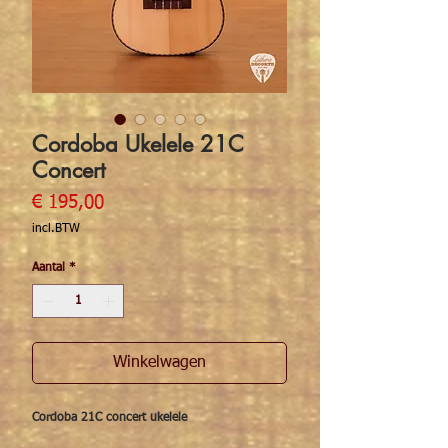
Cordoba Ukelele 21C
Concert
Prijs
€ 195,00
incl.BTW
Aantal
*
Winkelwagen
Cordoba 21C concert ukelele