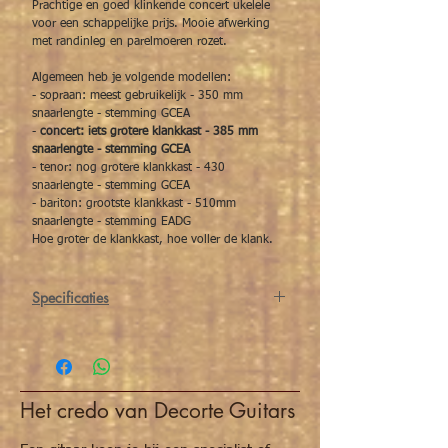
Prachtige en goed klinkende concert ukelele
voor een schappelijke prijs. Mooie afwerking
met randinleg en parelmoeren rozet.
Algemeen heb je volgende modellen:
- sopraan: meest gebruikelijk - 350 mm
snaarlengte - stemming GCEA
-
concert: iets grotere klankkast - 385 mm
snaarlengte - stemming GCEA
- tenor: nog grotere klankkast - 430
snaarlengte - stemming GCEA
- bariton: grootste klankkast - 510mm
snaarlengte - stemming EADG
Hoe groter de klankkast, hoe voller de klank.
Specificaties
Bovenblad
mahonie
Rug en zijwanden
mahonie
Het credo van Decorte Guitars
Hals
mahonie