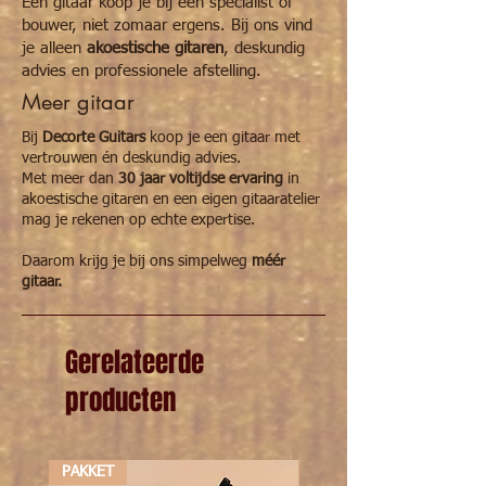
Een gitaar koop je bij een specialist of
Toets
palissander
bouwer, niet zomaar ergens. Bij ons vind
je alleen
akoestische gitaren
, deskundig
Topkam/kambeen
kunststof
advies en professionele afstelling.
Meer gitaar
Topkam
36mm
Bij
Decorte Guitars
koop je een gitaar met
12de fret
43mm
vertrouwen én deskundig advies.
Met meer dan
30 jaar voltijdse ervaring
in
Snaarlengte
385mm
akoestische gitaren en een eigen gitaaratelier
mag je rekenen op echte expertise.
Actie 12fret bas
-
Daarom krijg je bij ons simpelweg
méér
Actie 12fret diskant
-
gitaar.
Bovenbreedte
-
Gerelateerde
Taille
-
producten
Onderbreedte
-
Lengte klankkast
-
PAKKET
PAKKET