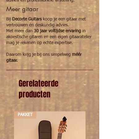
advies en professionele afstelling.
Meer gitaar
Bij
Decorte Guitars
koop je een gitaar met
vertrouwen én deskundig advies.
Met meer dan
30 jaar voltijdse ervaring
in
akoestische gitaren en een eigen gitaaratelier
mag je rekenen op echte expertise.
Daarom krijg je bij ons simpelweg
méér
gitaar.
Gerelateerde
producten
PAKKET
PAKKET