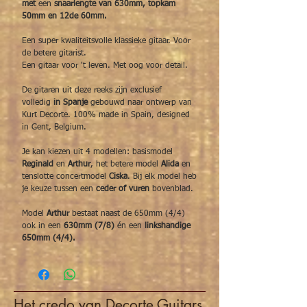
met
een
snaarlengte van 630mm, topkam
50mm en 12de 60mm.
Een super kwaliteitsvolle klassieke gitaar. Voor
de betere gitarist.
Een gitaar voor 't leven. Met oog voor detail.
De gitaren uit deze reeks zijn exclusief
volledig
in Spanje
gebouwd naar ontwerp van
Kurt Decorte. 100% made in Spain, designed
in Gent, Belgium.
Je kan kiezen uit 4 modellen: basismodel
Reginald
en
Arthur
, het betere model
Alida
en
tenslotte concertmodel
Ciska
. Bij elk model heb
je keuze tussen een
ceder of vuren
bovenblad.
Model
Arthur
bestaat naast de 650mm (4/4)
ook in een
630mm (7/8)
én een
linkshandige
650mm (4/4).
Het credo van Decorte Guitars