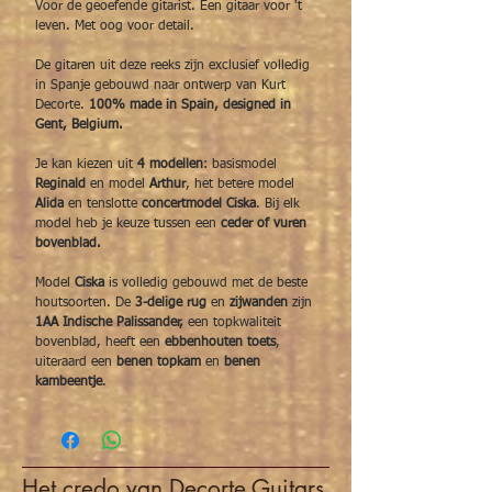
Voor de geoefende gitarist. Een gitaar voor 't
leven. Met oog voor detail.
De gitaren uit deze reeks zijn exclusief volledig
in Spanje gebouwd naar ontwerp van Kurt
Decorte.
100% made in Spain, designed in
Gent, Belgium.
Je kan kiezen uit
4 modellen
: basismodel
Reginald
en model
Arthur
, het betere model
Alida
en tenslotte
concertmodel Ciska
. Bij elk
model heb je keuze tussen een
ceder of vuren
bovenblad.
Model
Ciska
is volledig gebouwd met de beste
houtsoorten. De
3-delige rug
en
zijwanden
zijn
1AA Indische Palissander,
een topkwaliteit
bovenblad, heeft een
ebbenhouten toets
,
uiteraard een
benen topkam
en
benen
kambeentje
.
Het credo van Decorte Guitars