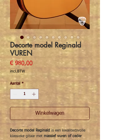
Decorte model Reginald
VUREN
Prijs
€ 980,00
incl.BTW
Aantal
*
Winkelwagen
Decorte model Reginald
is een kwaliteitsvolle
klassieke gitaar met
massief vuren of ceder