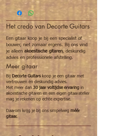
Alle Decorte klassieke gitaren krijgen een
specifieke naam verwijzend naar een
persoon die verbonden is met de
winkel/atelier.
Het credo van Decorte Guitars
Deze gitaar is genoemd naar een Britse
jongeman van 21j.
Reginald Warneford
, die
Een gitaar koop je bij een specialist of
iets heel speciaals heeft gedaan op 6 juni
bouwer, niet zomaar ergens. Bij ons vind
1915.
je alleen
akoestische gitaren
, deskundig
advies en professionele afstelling.
Lees
hier
het verhaal in onze blogpagina.
Meer gitaar
Bij
Decorte Guitars
koop je een gitaar met
vertrouwen én deskundig advies.
Met meer dan
30 jaar voltijdse ervaring
in
akoestische gitaren en een eigen gitaaratelier
mag je rekenen op echte expertise.
Daarom krijg je bij ons simpelweg
méér
gitaar.