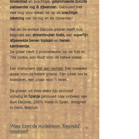
bovenblad
en prachtige,
gelamineerde ziricote
palissander rug & zijwanden
. Gebouwd met
veel oog voor detail: let op de
prachtige
tekening
van de rug en de zijwanden!
Net als de andere Decorte gitaren heeft ook
Reginald een
ebbenhouten toets,
een
superfijn
afgewerkte benen topkam
en
benen
kambeentje
.
De gitaar heeft 2 positietekens: op de 5de en
7de postie, een must voor de betere klasse.
Een instrument
met een verhaal
. Een klassieke
gitaar voor de betere gitarist. Een gitaar om te
koesteren, een gitaar voor 't leven.
De gitaren uit deze reeks zijn exclusief
volledig
in Spanje
gebouwd naar ontwerp van
Kurt Decorte. 100% made in Spain, designed
in Gent, Belgium.
Waar komt de modelnaam 'Reginald'
vandaan?